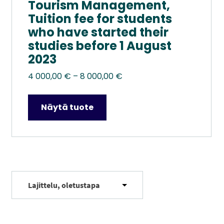
Tourism Management,
Tuition fee for students
who have started their
studies before 1 August
2023
Hintaluokka:
4 000,00
€
–
8 000,00
€
4
000,00 €
Näytä tuote
–
8
000,00 €