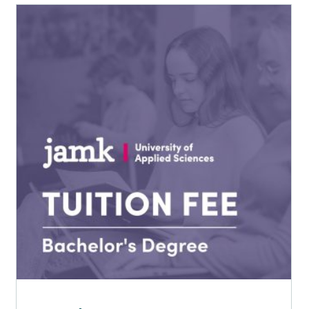
Tällä
tuotteella
on
useampi
muunnelma.
Voit
tehdä
valinnat
tuotteen
sivulla.