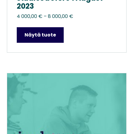
2023
Hintaluokka:
4 000,00
€
–
8 000,00
€
4
000,00 €
Näytä tuote
–
8
000,00 €
Tällä
tuotteella
on
useampi
muunnelma.
Voit
tehdä
valinnat