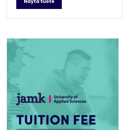
Näytä tuote
–
9
000,00 €
Tällä
tuotteella
on
useampi
muunnelma.
Voit
tehdä
valinnat
tuotteen
sivulla.