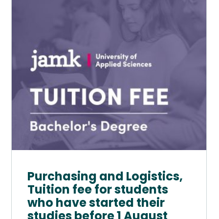
muunnelma.
Voit
tehdä
valinnat
tuotteen
sivulla.
Purchasing and Logistics,
Tuition fee for students
who have started their
studies before 1 August