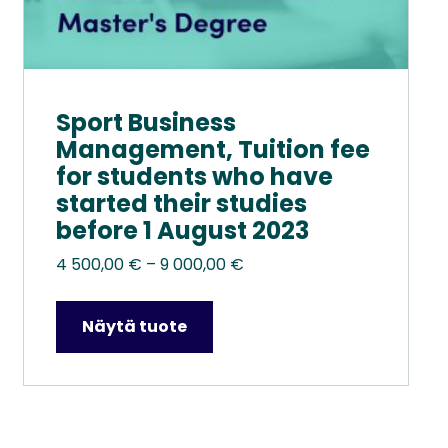
Sport Business
Management, Tuition fee
for students who have
started their studies
before 1 August 2023
Hintaluokka:
4 500,00
€
–
9 000,00
€
4
500,00 €
Näytä tuote
–
9
000,00 €