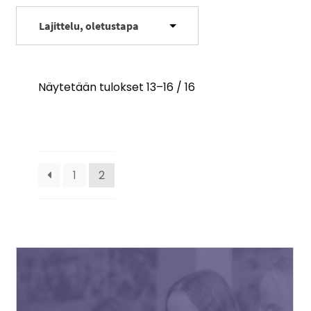
Näytetään tulokset 13–16 / 16
1
2
Tällä
tuotteella
on
useampi