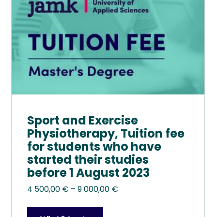
tuotteen
sivulla.
Sport and Exercise
Physiotherapy, Tuition fee
for students who have
started their studies
before 1 August 2023
Hintaluokka:
4 500,00
€
–
9 000,00
€
4
500,00 €