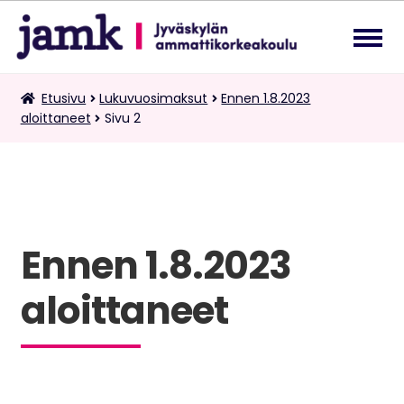
Siirry
Siirry
navigointiin
sisältöön
Lukuvuosimaksut
Etusivu
Lukuvuosimaksut
Ennen 1.8.2023
Laa
aloittaneet
Sivu 2
ale
tas
Kaksoistutkintomaksut
vali
Tietopalvelupyynnöt
Ennen 1.8.2023
Suomi
Laa
ale
aloittaneet
tas
vali