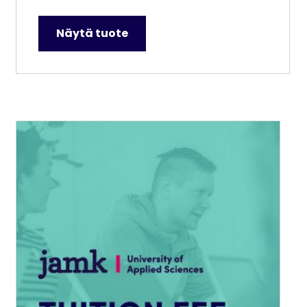
6
000,00 €
Näytä tuote
–
12
000,00 €
Tällä
tuotteella
on
useampi
muunnelma.
Voit
tehdä
valinnat
tuotteen
sivulla.