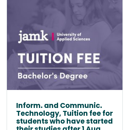
muunnelma.
Voit
tehdä
valinnat
tuotteen
sivulla.
Inform. and Communic.
Technology, Tuition fee for
students who have started
their studies after 1 Aug