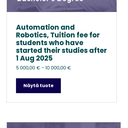
Automation and
Robotics, Tuition fee for
students who have
started their studies after
1 Aug 2025
Hintaluokka:
5 000,00
€
–
10 000,00
€
5
000,00 €
Näytä tuote
–
10
000,00 €
Tällä