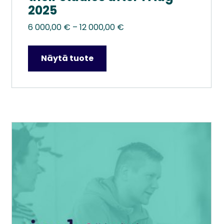
2025
Hintaluokka:
6 000,00
€
–
12 000,00
€
6
000,00 €
Näytä tuote
–
12
000,00 €
Tällä
tuotteella
on
useampi
muunnelma.
Voit
tehdä
valinnat