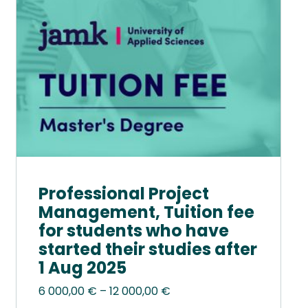
tehdä
valinnat
tuotteen
sivulla.
Professional Project
Management, Tuition fee
for students who have
started their studies after
1 Aug 2025
Hintaluokka:
6 000,00
€
–
12 000,00
€
6