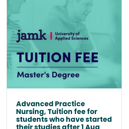
muunnelma.
Voit
tehdä
valinnat
tuotteen
sivulla.
Advanced Practice
Nursing, Tuition fee for
students who have started
their studies after 1 Aug