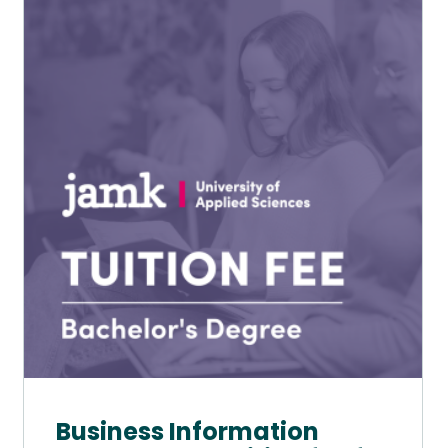
tuotteella
on
useampi
muunnelma.
Voit
tehdä
valinnat
tuotteen
sivulla.
Business Information