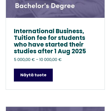
International Business,
Tuition fee for students
who have started their
studies after 1 Aug 2025
Hintaluokka:
5 000,00
€
–
10 000,00
€
5
000,00 €
Näytä tuote
–
10
000,00 €
Tällä