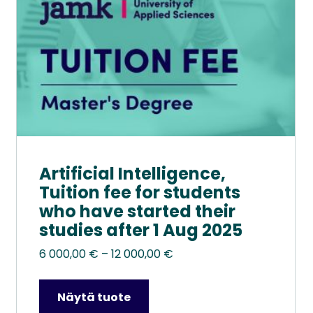
tuotteen
sivulla.
Artificial Intelligence,
Tuition fee for students
who have started their
studies after 1 Aug 2025
Hintaluokka:
6 000,00
€
–
12 000,00
€
6
000,00 €
Näytä tuote
–