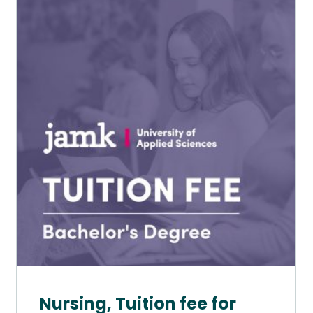
tuotteella
on
useampi
muunnelma.
Voit
tehdä
valinnat
tuotteen
sivulla.
Nursing, Tuition fee for