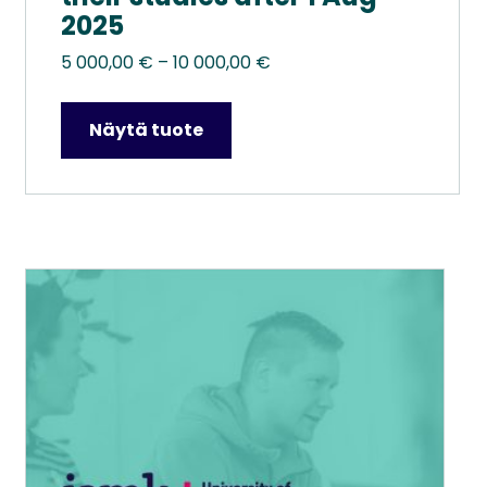
2025
Hintaluokka:
5 000,00
€
–
10 000,00
€
5
000,00 €
Näytä tuote
–
10
000,00 €
Tällä
tuotteella
on
useampi
muunnelma.
Voit
tehdä
valinnat