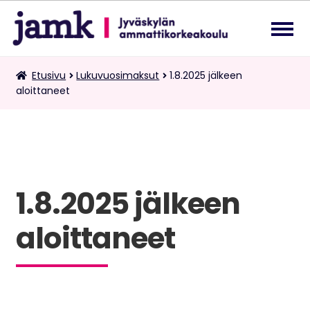
Siirry
Siirry
navigointiin
sisältöön
Lukuvuosimaksut
Etusivu
Lukuvuosimaksut
1.8.2025 jälkeen
Laa
aloittaneet
ale
tas
Kaksoistutkintomaksut
vali
Tietopalvelupyynnöt
1.8.2025 jälkeen
Suomi
Laa
ale
aloittaneet
tas
vali