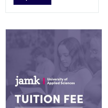
–
12
000,00 €
Tällä
tuotteella
on
useampi
muunnelma.
Voit
tehdä
valinnat
tuotteen
sivulla.