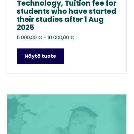
Technology, Tuition fee for
students who have started
their studies after 1 Aug
2025
Hintaluokka:
5 000,00
€
–
10 000,00
€
5
000,00 €
Näytä tuote
–
10
000,00 €
Tällä
tuotteella
on
useampi
muunnelma.