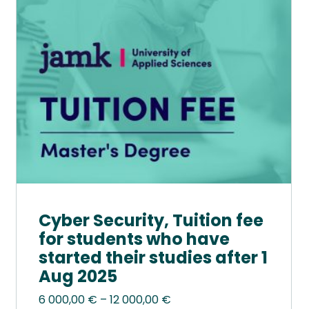
Voit
tehdä
valinnat
tuotteen
sivulla.
Cyber Security, Tuition fee
for students who have
started their studies after 1
Aug 2025
Hintaluokka:
6 000,00
€
–
12 000,00
€