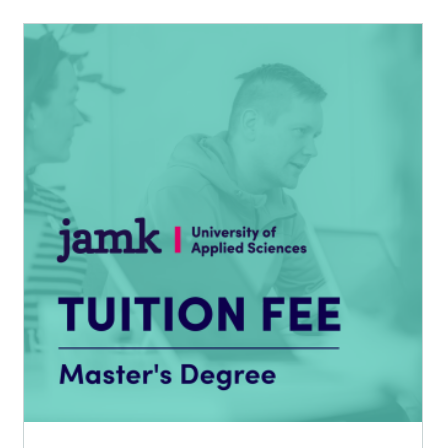
Tällä
tuotteella
on
useampi
muunnelma.
Voit
tehdä
valinnat
tuotteen
sivulla.