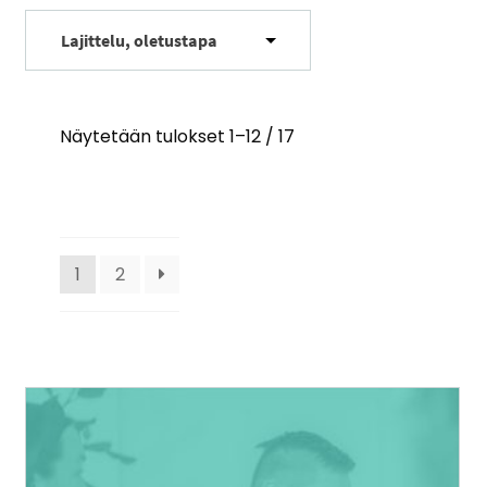
Näytetään tulokset 1–12 / 17
1
2
Tällä
tuotteella
on
useampi