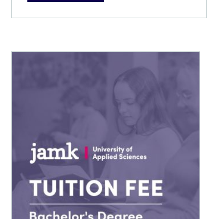
12
000,00 €
Tällä
tuotteella
on
useampi
muunnelma.
Voit
tehdä
valinnat
tuotteen
sivulla.