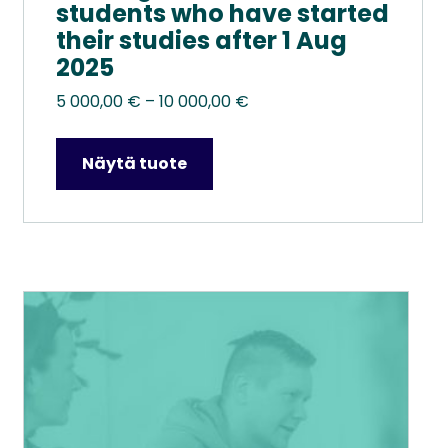
students who have started
their studies after 1 Aug
2025
Hintaluokka:
5 000,00
€
–
10 000,00
€
5
000,00 €
Näytä tuote
–
10
000,00 €
Tällä
tuotteella
on
useampi
muunnelma.
Voit