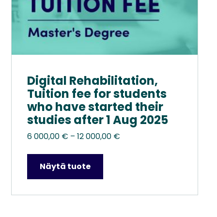
Digital Rehabilitation,
Tuition fee for students
who have started their
studies after 1 Aug 2025
Hintaluokka:
6 000,00
€
–
12 000,00
€
6
000,00 €
Näytä tuote
–
12
000,00 €