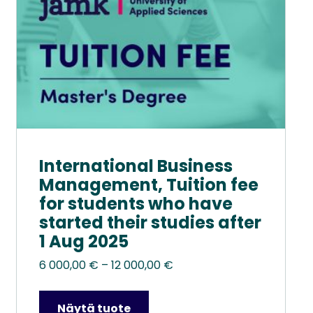
tuotteen
sivulla.
International Business
Management, Tuition fee
for students who have
started their studies after
1 Aug 2025
Hintaluokka:
6 000,00
€
–
12 000,00
€
6
000,00 €
Näytä tuote