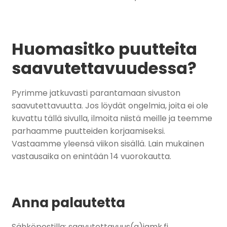
Huomasitko puutteita
saavutettavuudessa?
Pyrimme jatkuvasti parantamaan sivuston
saavutettavuutta. Jos löydät ongelmia, joita ei ole
kuvattu tällä sivulla, ilmoita niistä meille ja teemme
parhaamme puutteiden korjaamiseksi.
Vastaamme yleensä viikon sisällä. Lain mukainen
vastausaika on enintään 14 vuorokautta.
Anna palautetta
Sähköpostilla: saavutettavuus(a)jamk.fi