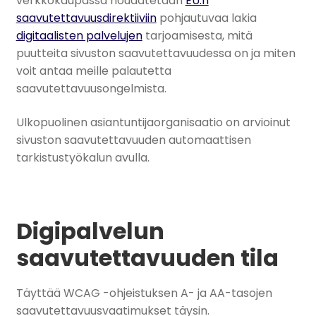
verkkokaupassa noudatetaan
EU:n
saavutettavuusdirektiiviin
pohjautuvaa lakia
digitaalisten palvelujen
tarjoamisesta, mitä
puutteita sivuston saavutettavuudessa on ja miten
voit antaa meille palautetta
saavutettavuusongelmista.
Ulkopuolinen asiantuntijaorganisaatio on arvioinut
sivuston saavutettavuuden automaattisen
tarkistustyökalun avulla.
Digipalvelun
saavutettavuuden tila
Täyttää WCAG -ohjeistuksen A- ja AA-tasojen
saavutettavuusvaatimukset täysin.