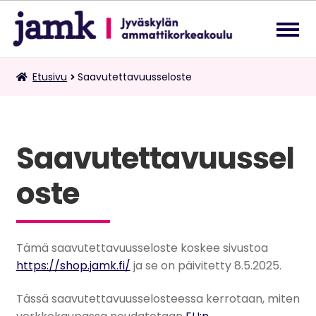
Siirry
Siirry
navigointiin
sisältöön
Lukuvuosimaksut
Etusivu
Saavutettavuusseloste
Laa
ale
tas
Kaksoistutkintomaksut
vali
Saavutettavuussel
Tietopalvelupyynnöt
oste
Suomi
Laa
ale
tas
vali
Tämä saavutettavuusseloste koskee sivustoa
https://shop.jamk.fi/
ja se on päivitetty 8.5.2025.
Tässä saavutettavuusselosteessa kerrotaan, miten