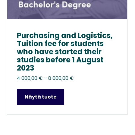
Purchasing and Logistics,
Tuition fee for students
who have started their
studies before 1 August
2023
Hintaluokka:
4 000,00
€
–
8 000,00
€
4
000,00 €
Näytä tuote
–
8
000,00 €