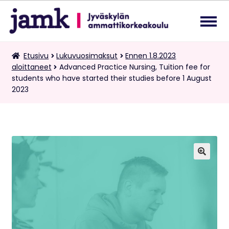
Siirry
Siirry
navigointiin
sisältöön
Lukuvuosimaksut
Etusivu
Lukuvuosimaksut
Ennen 1.8.2023
Laa
aloittaneet
Advanced Practice Nursing, Tuition fee for
ale
students who have started their studies before 1 August
tas
Kaksoistutkintomaksut
2023
vali
Tietopalvelupyynnöt
Suomi
Laa
ale
🔍
tas
vali