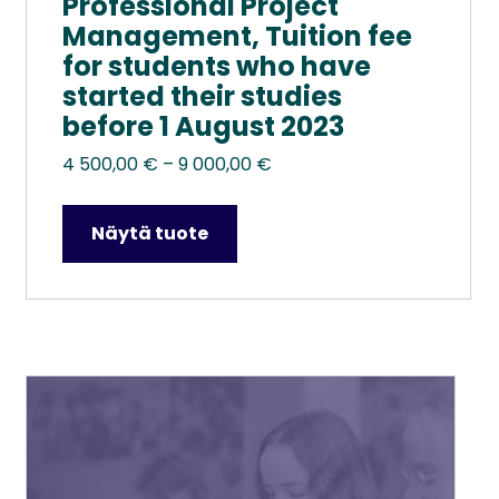
Professional Project
Management, Tuition fee
for students who have
started their studies
before 1 August 2023
Hintaluokka:
4 500,00
€
–
9 000,00
€
4
500,00 €
Näytä tuote
–
9
000,00 €
Tällä
tuotteella
on
useampi