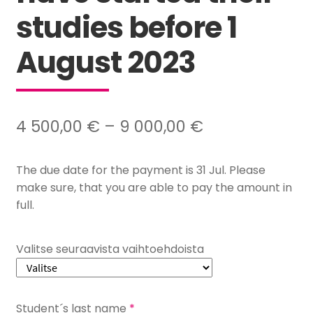
studies before 1
August 2023
Hintaluokka:
4 500,00
€
–
9 000,00
€
4
The due date for the payment is 31 Jul. Please
500,00 €
make sure, that you are able to pay the amount in
–
full.
9
000,00 €
Valitse seuraavista vaihtoehdoista
Student´s last name
*