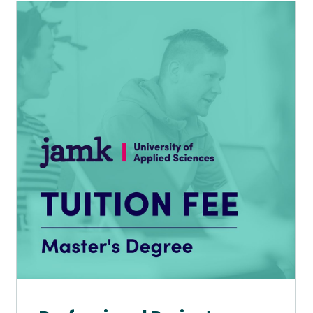
Tällä
tuotteella
on
useampi
muunnelma.
Voit
tehdä
valinnat
tuotteen
sivulla.