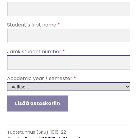
Student´s first name
*
Jamk student number
*
Academic year / semester
*
Advanced
Lisää ostoskoriin
Practice
Nursing,
Tuition
fee
Tuotetunnus (SKU):
1016-22
for