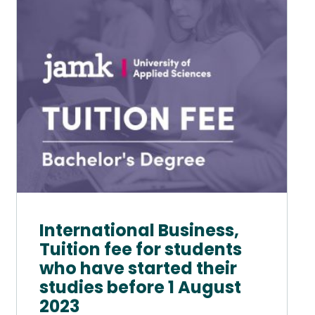
muunnelma.
Voit
tehdä
valinnat
tuotteen
sivulla.
International Business,
Tuition fee for students
who have started their
studies before 1 August
2023