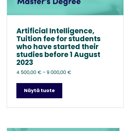
Artificial Intelligence,
Tuition fee for students
who have started their
studies before 1 August
2023
Hintaluokka:
4 500,00
€
–
9 000,00
€
4
500,00 €
Näytä tuote
–
9
000,00 €