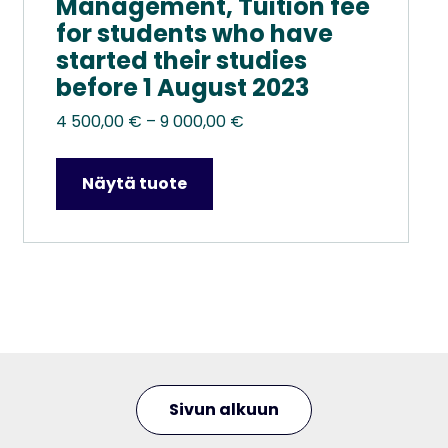
Management, Tuition fee
for students who have
started their studies
before 1 August 2023
Hintaluokka:
4 500,00
€
–
9 000,00
€
4
500,00 €
Näytä tuote
–
9
000,00 €
Sivun alkuun