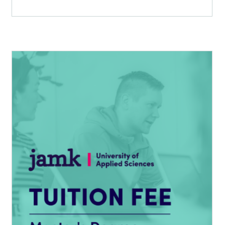
8
000,00 €
Tällä
tuotteella
on
useampi
muunnelma.
Voit
tehdä
valinnat
tuotteen
sivulla.