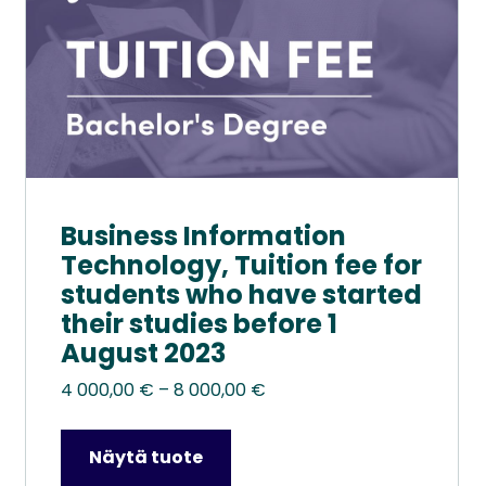
sivulla.
Business Information
Technology, Tuition fee for
students who have started
their studies before 1
August 2023
Hintaluokka:
4 000,00
€
–
8 000,00
€
4
000,00 €
Näytä tuote
–