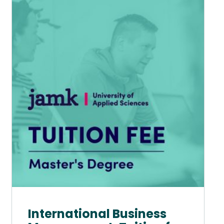
Tällä
tuotteella
on
useampi
muunnelma.
Voit
tehdä
valinnat
tuotteen
sivulla.
International Business