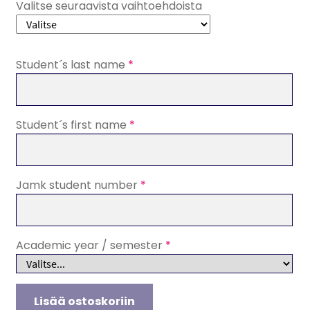
000,00 €
Valitse seuraavista vaihtoehdoista
Student´s last name
*
Student´s first name
*
Jamk student number
*
Academic year / semester
*
Inform.
Lisää ostoskoriin
and