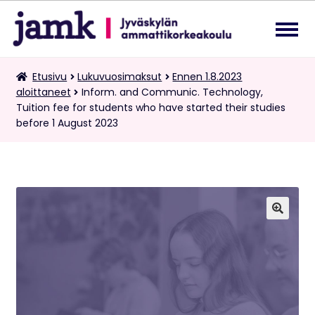
Siirry
Siirry
navigointiin
sisältöön
Lukuvuosimaksut
Etusivu
Lukuvuosimaksut
Ennen 1.8.2023
Laa
aloittaneet
Inform. and Communic. Technology,
ale
Tuition fee for students who have started their studies
tas
Kaksoistutkintomaksut
before 1 August 2023
vali
Tietopalvelupyynnöt
Suomi
Laa
ale
🔍
tas
vali