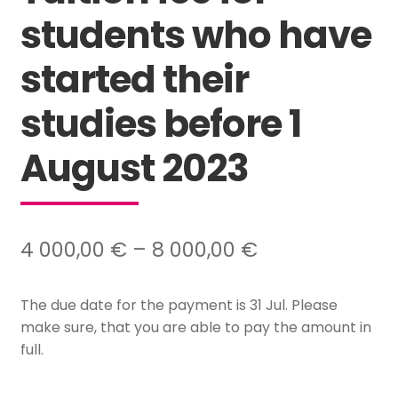
students who have
started their
studies before 1
August 2023
Hintaluokka:
4 000,00
€
–
8 000,00
€
4
The due date for the payment is 31 Jul. Please
000,00 €
make sure, that you are able to pay the amount in
–
full.
8