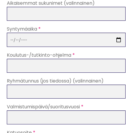
Aikaisemmat sukunimet
(valinnainen)
Syntymäaika
*
Koulutus-/tutkinto-ohjelma
*
Ryhmätunnus (jos tiedossa)
(valinnainen)
Valmistumispäivä/suoritusvuosi
*
Katuosoite
*