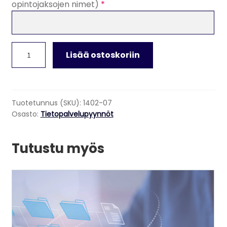
opintojaksojen nimet)
*
Opintojaksokuvaukset/Ammatillinen
Lisää ostoskoriin
opettajakorkeakoulu
(v.
1997
alkaen),
Tuotetunnus (SKU):
1402-07
11–
Osasto:
Tietopalvelupyynnöt
20
kuvausta
Tutustu myös
määrä