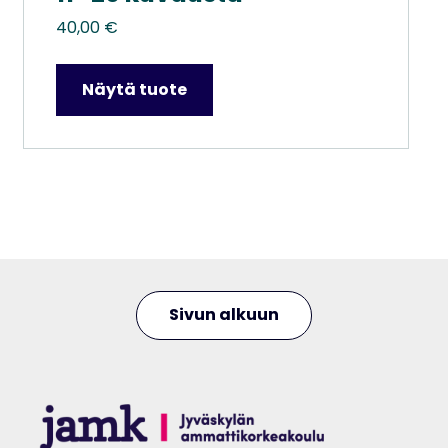
40,00
€
Näytä tuote
Sivun alkuun