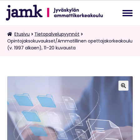
Siirry
Siirry
navigointiin
sisältöön
Lukuvuosimaksut
Etusivu
Tietopalvelupyynnöt
Laa
Opintojaksokuvaukset/Ammatillinen opettajakorkeakoulu
ale
(v. 1997 alkaen), 11–20 kuvausta
tas
Kaksoistutkintomaksut
vali
Tietopalvelupyynnöt
Suomi
Laa
🔍
ale
tas
vali