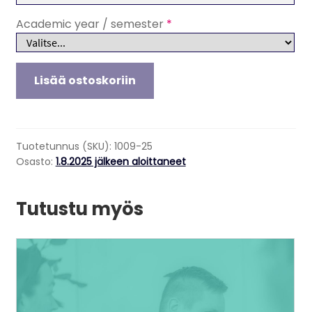
Academic year / semester
*
Sport
Lisää ostoskoriin
Business
Management,
Tuition
fee
Tuotetunnus (SKU):
1009-25
for
Osasto:
1.8.2025 jälkeen aloittaneet
students
who
Tutustu myös
have
started
their
Tällä
studies
tuotteella
after
on
1
useampi