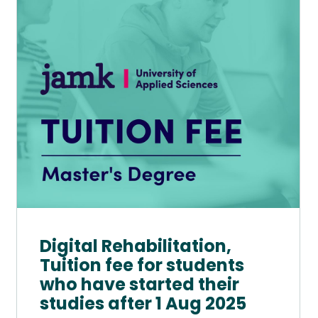
Aug
muunnelma.
2025
Voit
määrä
tehdä
valinnat
tuotteen
sivulla.
Digital Rehabilitation,
Tuition fee for students
who have started their
studies after 1 Aug 2025