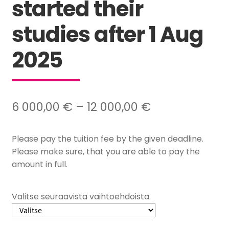
started their
studies after 1 Aug
2025
Hintaluokka:
6 000,00
€
–
12 000,00
€
6
Please pay the tuition fee by the given deadline.
000,00 €
Please make sure, that you are able to pay the
–
amount in full.
12
000,00 €
Valitse seuraavista vaihtoehdoista