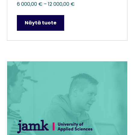
Hintaluokka:
6 000,00
€
–
12 000,00
€
6
000,00 €
Näytä tuote
–
12
000,00 €
Tällä
tuotteella
on
useampi
muunnelma.
Voit
tehdä
valinnat
tuotteen
sivulla.