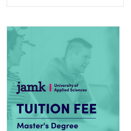
12
000,00 €
Tällä
tuotteella
on
useampi
muunnelma.
Voit
tehdä
valinnat
tuotteen
sivulla.