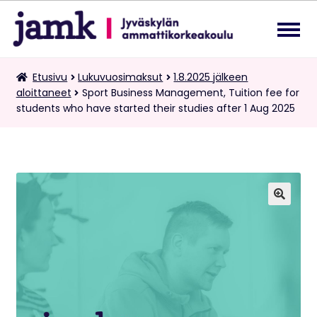
Siirry
Siirry
navigointiin
sisältöön
Lukuvuosimaksut
Etusivu
Lukuvuosimaksut
1.8.2025 jälkeen
Laa
aloittaneet
Sport Business Management, Tuition fee for
ale
students who have started their studies after 1 Aug 2025
tas
Kaksoistutkintomaksut
vali
Tietopalvelupyynnöt
Suomi
Laa
🔍
ale
tas
vali