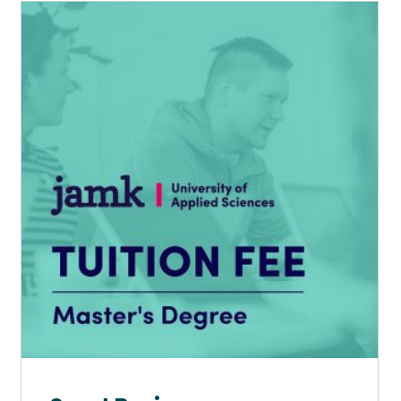
Tällä
tuotteella
on
useampi
muunnelma.
Voit
tehdä
valinnat
tuotteen
sivulla.