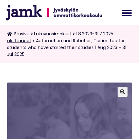
Siirry
Siirry
navigointiin
sisältöön
Lukuvuosimaksut
Etusivu
Lukuvuosimaksut
1.8.2023-31.7.2025
Laa
aloittaneet
Automation and Robotics, Tuition fee for
ale
students who have started their studies 1 Aug 2023 – 31
tas
Kaksoistutkintomaksut
Jul 2025
vali
Tietopalvelupyynnöt
Suomi
Laa
ale
🔍
tas
vali