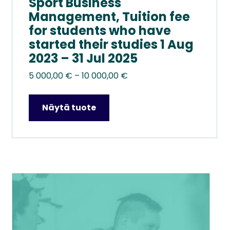
Sport Business
Management, Tuition fee
for students who have
started their studies 1 Aug
2023 – 31 Jul 2025
Hintaluokka:
5 000,00
€
–
10 000,00
€
5
000,00 €
Näytä tuote
–
10
000,00 €
Tällä
tuotteella
on
useampi