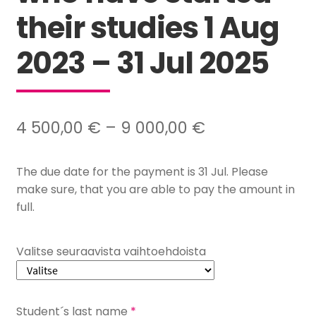
their studies 1 Aug
2023 – 31 Jul 2025
Hintaluokka:
4 500,00
€
–
9 000,00
€
4
The due date for the payment is 31 Jul. Please
500,00 €
make sure, that you are able to pay the amount in
–
full.
9
000,00 €
Valitse seuraavista vaihtoehdoista
Student´s last name
*