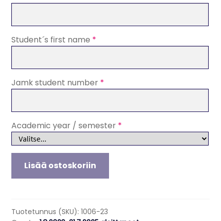
Student´s first name
*
Jamk student number
*
Academic year / semester
*
Automation
Lisää ostoskoriin
and
Robotics,
Tuition
fee
Tuotetunnus (SKU):
1006-23
for