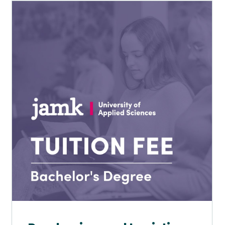
Tällä
tuotteella
on
useampi
muunnelma.
Voit
tehdä
valinnat
tuotteen
sivulla.