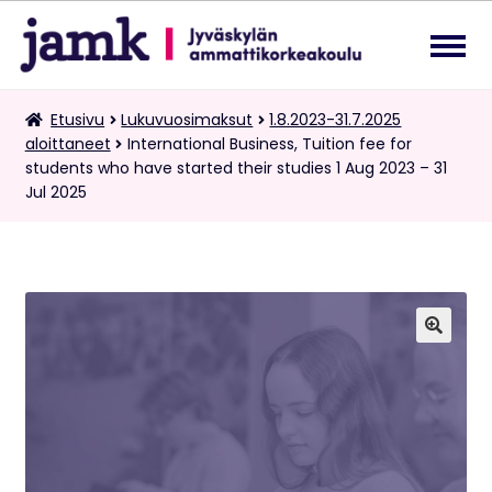
Siirry
Siirry
navigointiin
sisältöön
Lukuvuosimaksut
Etusivu
Lukuvuosimaksut
1.8.2023-31.7.2025
Laa
aloittaneet
International Business, Tuition fee for
ale
students who have started their studies 1 Aug 2023 – 31
tas
Kaksoistutkintomaksut
Jul 2025
vali
Tietopalvelupyynnöt
Suomi
Laa
ale
🔍
tas
vali