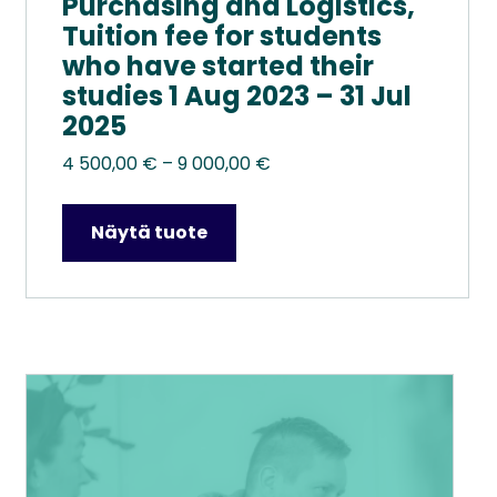
Purchasing and Logistics,
Tuition fee for students
who have started their
studies 1 Aug 2023 – 31 Jul
2025
Hintaluokka:
4 500,00
€
–
9 000,00
€
4
500,00 €
Näytä tuote
–
9
000,00 €
Tällä
tuotteella
on
useampi