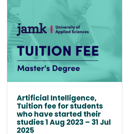
muunnelma.
Voit
tehdä
valinnat
tuotteen
sivulla.
Artificial Intelligence,
Tuition fee for students
who have started their
studies 1 Aug 2023 – 31 Jul
2025