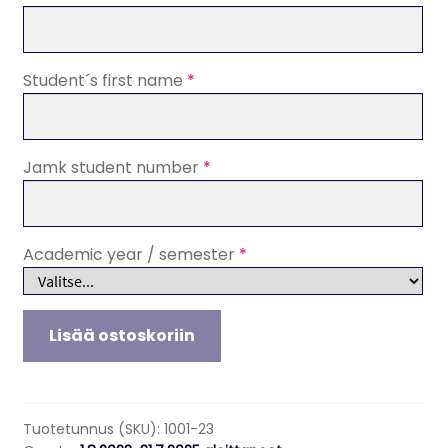
Student´s first name
*
Jamk student number
*
Academic year / semester
*
International
Lisää ostoskoriin
Business,
Tuition
fee
for
Tuotetunnus (SKU):
1001-23
students