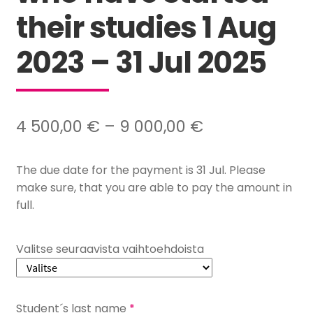
their studies 1 Aug
2023 – 31 Jul 2025
Hintaluokka:
4 500,00
€
–
9 000,00
€
4
The due date for the payment is 31 Jul. Please
500,00 €
make sure, that you are able to pay the amount in
–
full.
9
000,00 €
Valitse seuraavista vaihtoehdoista
Student´s last name
*