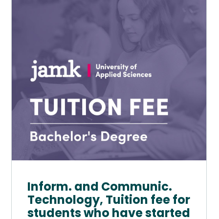
useampi
muunnelma.
Voit
tehdä
valinnat
tuotteen
sivulla.
Inform. and Communic.
Technology, Tuition fee for
students who have started