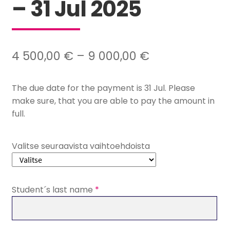
– 31 Jul 2025
Hintaluokka:
4 500,00
€
–
9 000,00
€
4
The due date for the payment is 31 Jul. Please
500,00 €
make sure, that you are able to pay the amount in
–
full.
9
000,00 €
Valitse seuraavista vaihtoehdoista
Student´s last name
*