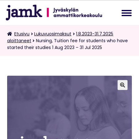
Siirry
Siirry
navigointiin
sisältöön
Lukuvuosimaksut
Etusivu
Lukuvuosimaksut
1.8.2023-31.7.2025
Laa
aloittaneet
Nursing, Tuition fee for students who have
ale
started their studies 1 Aug 2023 – 31 Jul 2025
tas
Kaksoistutkintomaksut
vali
Tietopalvelupyynnöt
Suomi
Laa
🔍
ale
tas
vali