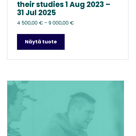
their studies 1 Aug 2023 –
31 Jul 2025
Hintaluokka:
4 500,00
€
–
9 000,00
€
4
500,00 €
Näytä tuote
–
9
000,00 €
Tällä
tuotteella
on
useampi
muunnelma.
Voit
tehdä