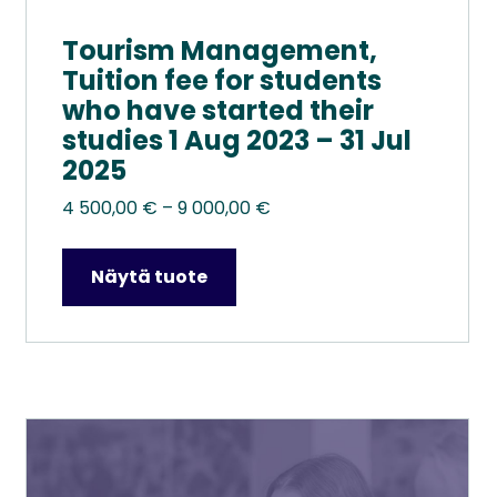
Tourism Management,
Tuition fee for students
who have started their
studies 1 Aug 2023 – 31 Jul
2025
Hintaluokka:
4 500,00
€
–
9 000,00
€
4
500,00 €
Näytä tuote
–
9
000,00 €
Tällä
tuotteella
on