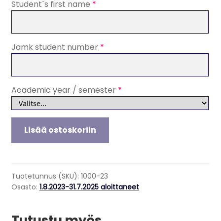
Student´s first name
*
Jamk student number
*
Academic year / semester
*
Nursing,
Lisää ostoskoriin
Tuition
fee
for
students
Tuotetunnus (SKU):
1000-23
who
Osasto:
1.8.2023-31.7.2025 aloittaneet
have
started
Tutustu myös