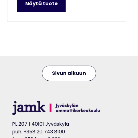
Näytä tuote
–
10
000,00 €
Sivun alkuun
PL 207 | 40101 Jyväskylä
puh. +358 20 743 8100