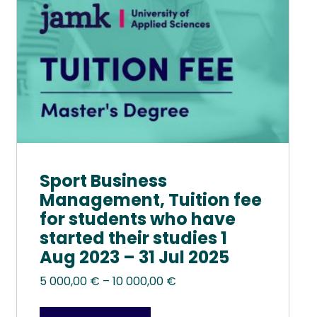
valinnat
tuotteen
sivulla.
Sport Business
Management, Tuition fee
for students who have
started their studies 1
Aug 2023 – 31 Jul 2025
Hintaluokka:
5 000,00
€
–
10 000,00
€
5
000,00 €