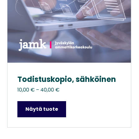
tuotteen
sivulla.
Todistuskopio, sähköinen
Hintaluokka:
10,00
€
–
40,00
€
10,00 €
–
Näytä tuote
40,00 €