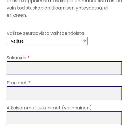
arkistokappaleesta. Lisäkopio on mahdollista ostaa
vain todistuskopion tilaamisen yhteydessä, ei
erikseen.
Valitse seuraavista vaihtoehdoista
Sukunimi
*
Etunimet
*
Aikaisemmat sukunimet
(valinnainen)