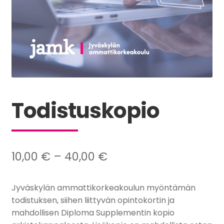
Todistuskopio
Hintaluokka:
10,00
€
–
40,00
€
10,00 €
Jyväskylän ammattikorkeakoulun myöntämän
–
todistuksen, siihen liittyvän opintokortin ja
40,00 €
mahdollisen Diploma Supplementin kopio