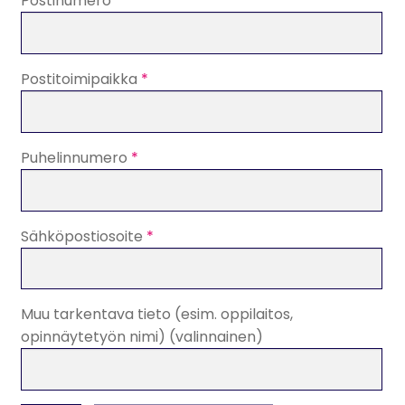
Postinumero
*
Postitoimipaikka
*
Puhelinnumero
*
Sähköpostiosoite
*
Muu tarkentava tieto (esim. oppilaitos,
opinnäytetyön nimi)
(valinnainen)