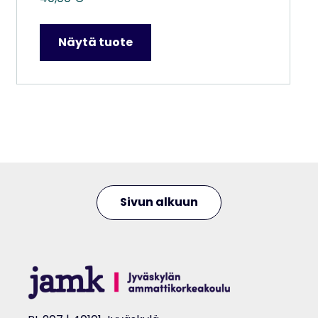
Näytä tuote
Sivun alkuun