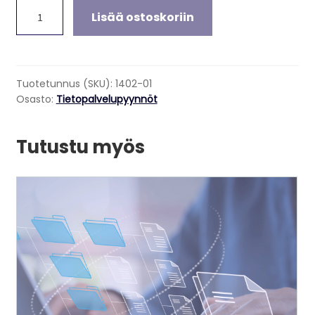
Todistuskopio
Lisää ostoskoriin
määrä
Tuotetunnus (SKU):
1402-01
Osasto:
Tietopalvelupyynnöt
Tutustu myös
Tällä
tuotteella
on
useampi
muunnelma.
Voit
tehdä
valinnat