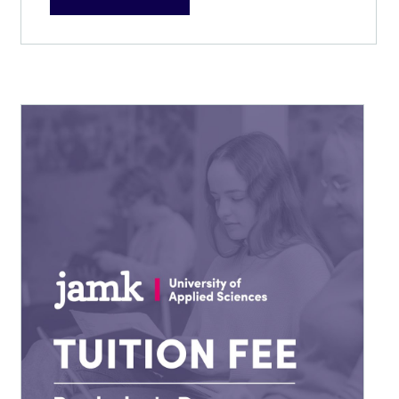
–
10
000,00 €
Tällä
tuotteella
on
useampi
muunnelma.
Voit
tehdä
valinnat
tuotteen
sivulla.