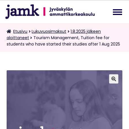
Siirry
Siirry
navigointiin
sisältöön
Lukuvuosimaksut
Etusivu
Lukuvuosimaksut
1.8.2025 jälkeen
Laa
aloittaneet
Tourism Management, Tuition fee for
ale
students who have started their studies after 1 Aug 2025
tas
Kaksoistutkintomaksut
vali
Tietopalvelupyynnöt
Suomi
Laa
🔍
ale
tas
vali