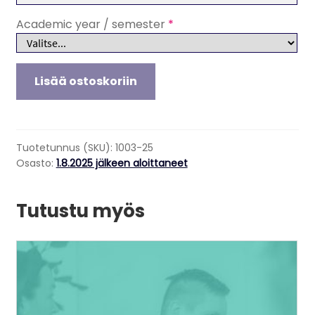
Academic year / semester
*
Tourism
Lisää ostoskoriin
Management,
Tuition
fee
for
Tuotetunnus (SKU):
1003-25
students
Osasto:
1.8.2025 jälkeen aloittaneet
who
have
Tutustu myös
started
their
studies
Tällä
after
tuotteella
1
on
Aug
useampi