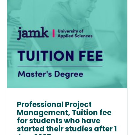
2025
muunnelma.
määrä
Voit
tehdä
valinnat
tuotteen
sivulla.
Professional Project
Management, Tuition fee
for students who have
started their studies after 1