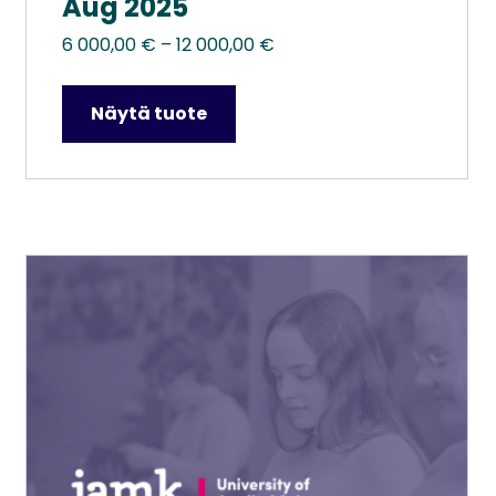
Aug 2025
Hintaluokka:
6 000,00
€
–
12 000,00
€
6
000,00 €
Näytä tuote
–
12
000,00 €
Tällä
tuotteella
on
useampi
muunnelma.
Voit
tehdä
valinnat
tuotteen