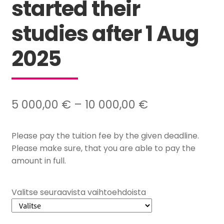
started their
studies after 1 Aug
2025
Hintaluokka:
5 000,00
€
–
10 000,00
€
5
Please pay the tuition fee by the given deadline.
000,00 €
Please make sure, that you are able to pay the
–
amount in full.
10
000,00 €
Valitse seuraavista vaihtoehdoista