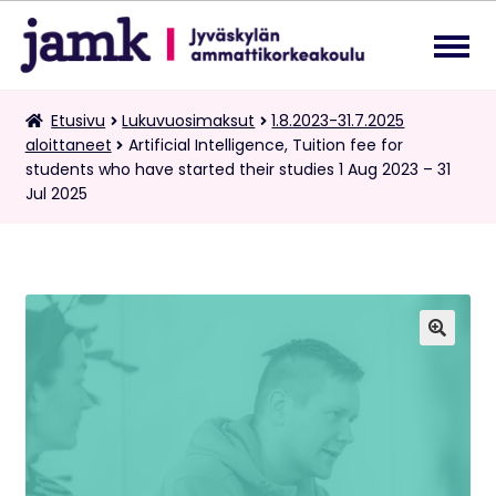
Siirry
Siirry
navigointiin
sisältöön
Lukuvuosimaksut
Etusivu
Lukuvuosimaksut
1.8.2023-31.7.2025
Laa
aloittaneet
Artificial Intelligence, Tuition fee for
ale
students who have started their studies 1 Aug 2023 – 31
tas
Kaksoistutkintomaksut
Jul 2025
vali
Tietopalvelupyynnöt
Suomi
Laa
ale
🔍
tas
vali