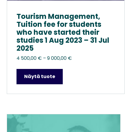
Tourism Management,
Tuition fee for students
who have started their
studies 1 Aug 2023 – 31 Jul
2025
Hintaluokka:
4 500,00
€
–
9 000,00
€
4
500,00 €
Näytä tuote
–
9
000,00 €
Tällä
tuotteella