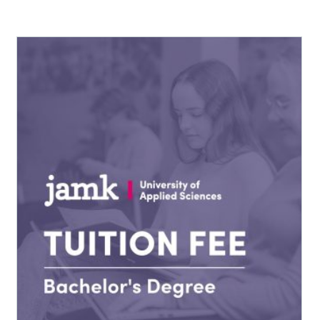
Tällä
tuotteella
on
useampi
muunnelma.
Voit
tehdä
valinnat
tuotteen
sivulla.