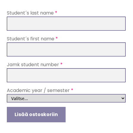
Student´s last name
*
Student´s first name
*
Jamk student number
*
Academic year / semester
*
Artificial
Lisää ostoskoriin
Intelligence,
Tuition
fee