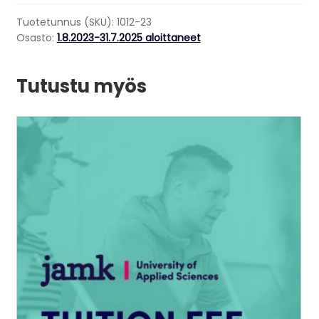
for
Tuotetunnus (SKU):
1012-23
students
Osasto:
1.8.2023-31.7.2025 aloittaneet
who
have
Tutustu myös
started
their
studies
Tällä
1
tuotteella
Aug
on
2023
useampi
-
muunnelma.
31
Voit
Jul
tehdä
2025
valinnat
määrä
tuotteen
sivulla.