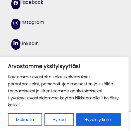
Facebook
Instagram
LinkedIn
YouTube
Arvostamme yksityisyyttäsi
Käytämme evästeitä selauskokemuksesi
parantamiseksi, personoitujen mainosten ja sisällön
tarjoamiseksi ja liikenteemme analysoimiseksi.
Hyväksyt evästeidemme käytön klikkaamalla ”Hyväksy
kaikki”.
© Jamk 2026
0
Mukauta
Hylkää
Hyväksy kaikki
Etsi:
Haku