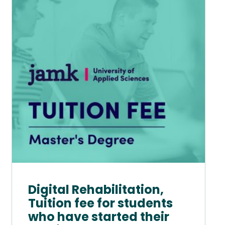
on
useampi
muunnelma.
Voit
tehdä
valinnat
tuotteen
sivulla.
Digital Rehabilitation,
Tuition fee for students
who have started their